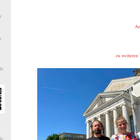
r
r
Am
r
zu weiteren
le
le