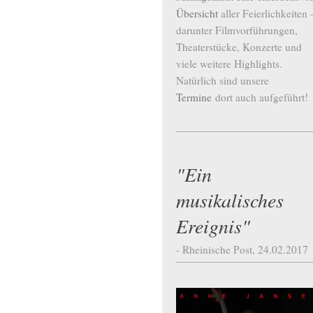
Übersicht
aller Feierlichkeiten 
darunter Filmvorführungen,
Theaterstücke, Konzerte und
viele weitere Highlights.
Natürlich sind unsere
Termine
dort auch aufgeführt!
"Ein
musikalisches
Ereignis"
- Rheinische Post, 24.02.2017