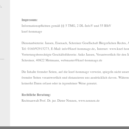
k,
Impressum:
Informationspflichten gemäß §§ 5 TMG, 2 DL-InfoV und 55 RStV
knef-hommage
d
Dienstanbieterin: Jansen, Eisenach, Schreiner Gesellschaft Bürgerlichen Rechts, 
,
Tel:
0160/92915273
, E-Mail:
info@knef-hommage.de
Internet:
www.knef-ho
Vertretungsberechtigte Geschäftsführerin: Anke Jansen, Verantwortlich für den 
Schreiner, 40822 Mettmann,
webmaster@knef-hommage.de
Die Inhalte fremder Seiten, auf die knef-hommage verweist, spiegeln nicht unser
fremder Seiten verantwortlich und distanzieren uns ausdrücklich davon. Währen
keinerlei Daten erfasst oder in irgendeiner Weise genutzt.
Rechtliche Beratung:
Rechtsanwalt Prof. Dr. jur. Dieter Nennen,
www.nennen.de