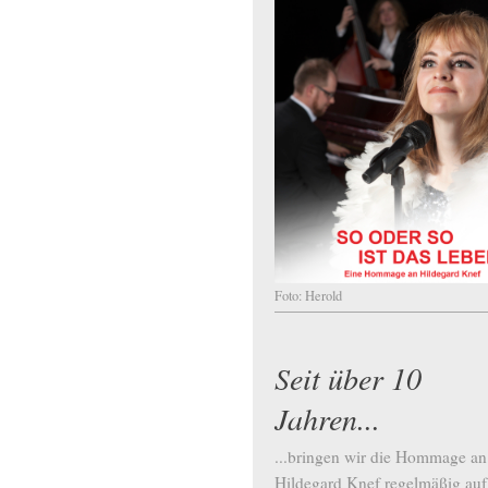
Foto: Herold
Seit über 10
Jahren...
...bringen wir die Hommage an
Hildegard Knef regelmäßig auf