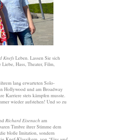
d Knefs
Leben. Lassen Sie sich
 Liebe, Hass, Theater, Film,
n ihrem lang erwarteten Solo-
e in Hollywood und am Broadway
hre Karriere stets kämpfen musste.
 immer wieder aufstehen! Und so zu
und
Richard Eisenach
am
aren Timbre ihrer Stimme dem
 die bloße Imitation, sondern
zig Knef-Klassikern, von
"Eins und