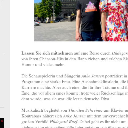
–
Lassen Sie sich mitnehmen
auf eine Reise durch
Hildegar
von ihren Chanson-Hits in den
Bann ziehen und erleben Sie
Humor und vieles mehr.
Die Schauspielerin und Sängerin
Anke Jansen
porträtiert i
Programm eine starke Frau. Eine Ausnahmekünstlerin, di
Karriere machte. Aber auch eine, die für ihre Träume und i
Eine, die vor allem eines konnte: trotz vieler Rückschläge
dem wurde, was sie war: die letzte deutsche Diva!
Musikalisch begleitet von
Thorsten Schreiner
am Klavier 
Kontrabass nähert sich
Anke Jansen
mit dem unverwechselb
großen Vorbild
Hildegard Knef
. Dabei geht es ihr nicht um
vielmehr um eine zeitgemäße Interpretation von über zwan