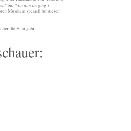
nen"
bis
"Von nun an ging´s
 den Musikern speziell für diesen
nter die Haut geht!
schauer: